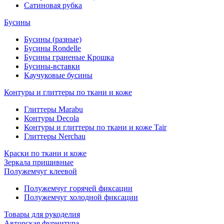
Сатиновая рубка
Бусины
Бусины (разные)
Бусины Rondelle
Бусины граненые Крошка
Бусины-вставки
Каучуковые бусины
Контуры и глиттеры по ткани и коже
Глиттеры Marabu
Контуры Decola
Контуры и глиттеры по ткани и коже Tair
Глиттеры Nerchau
Краски по ткани и коже
Зеркала пришивные
Полужемчуг клеевой
Полужемчуг горячей фиксации
Полужемчуг холодной фиксации
Товары для рукоделия
Авторская фурнитура