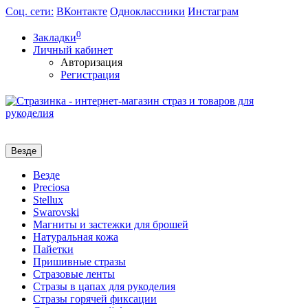
Соц. сети:
ВКонтакте
Одноклассники
Инстаграм
0
Закладки
Личный кабинет
Авторизация
Регистрация
Везде
Везде
Preciosa
Stellux
Swarovski
Магниты и застежки для брошей
Натуральная кожа
Пайетки
Пришивные стразы
Стразовые ленты
Стразы в цапах для рукоделия
Стразы горячей фиксации