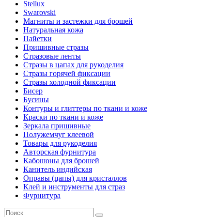
Stellux
Swarovski
Магниты и застежки для брошей
Натуральная кожа
Пайетки
Пришивные стразы
Стразовые ленты
Стразы в цапах для рукоделия
Стразы горячей фиксации
Стразы холодной фиксации
Бисер
Бусины
Контуры и глиттеры по ткани и коже
Краски по ткани и коже
Зеркала пришивные
Полужемчуг клеевой
Товары для рукоделия
Авторская фурнитура
Кабошоны для брошей
Канитель индийская
Оправы (цапы) для кристаллов
Клей и инструменты для страз
Фурнитура