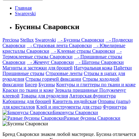
Главная
Swarovski
Бусины Сваровски
Preciosa
Stellux
Swarovski
- Бусины Сваровски
- Подвески
Сваровски
- Стразовая лента Сваровски
- Ювелирные
кристаллы Сваровски
- Клеевые стразы Сваровски
-
Термоклеевые стразы Сваровски
- Пришивные стразы
Сваровски
- Жемчуг Сваровски
- Шатоны Сваровски
Магниты и застежки для брошей
Натуральная кожа
Пайетки
Пришивные стразы
Стразовые ленты
Стразы в цапах для
рукоделия
Стразы горячей фиксации
Стразы холодной
фиксации
Бисер
Бусины
Контуры и глиттеры по ткани и коже
Краски по ткани и коже
Зеркала пришивные
Полужемчуг
клеевой
Товары для рукоделия
Авторская фурнитура
Кабошоны для брошей
Канитель индийская
Оправы (цапы)
для кристаллов
Клей и инструменты для страз
Фурнитура
Биконусы Сваровски
Разные бусины Сваровски
Бренд Сваровски знаком любой мастерице. Бусина отличается