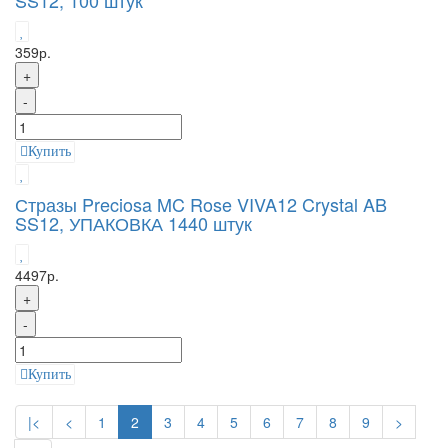
SS12, 100 штук
359р.
+
-
Купить
Стразы Preciosa MC Rose VIVA12 Crystal AB
SS12, УПАКОВКА 1440 штук
4497р.
+
-
Купить
|<
<
1
2
3
4
5
6
7
8
9
>