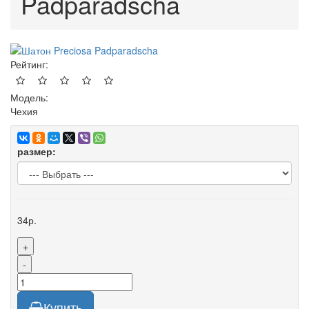
Padparadscha
Рейтинг:
Модель:
Чехия
размер:
34р.
+
-
Купить