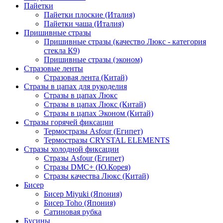
Пайетки
Пайетки плоские (Италия)
Пайетки чаша (Италия)
Пришивные стразы
Пришивные стразы (качество Люкс - категория
стекла К9)
Пришивные стразы (эконом)
Стразовые ленты
Стразовая лента (Китай)
Стразы в цапах для рукоделия
Стразы в цапах Люкс
Стразы в цапах Люкс (Китай)
Стразы в цапах Эконом (Китай)
Стразы горячей фиксации
Термостразы Asfour (Египет)
Термостразы CRYSTAL ELEMENTS
Стразы холодной фиксации
Стразы Asfour (Египет)
Стразы DMC+ (Ю.Корея)
Стразы качества Люкс (Китай)
Бисер
Бисер Miyuki (Япония)
Бисер Toho (Япония)
Сатиновая рубка
Бусины