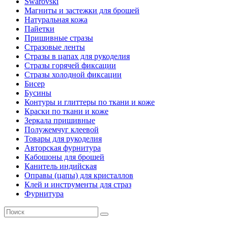
Swarovski
Магниты и застежки для брошей
Натуральная кожа
Пайетки
Пришивные стразы
Стразовые ленты
Стразы в цапах для рукоделия
Стразы горячей фиксации
Стразы холодной фиксации
Бисер
Бусины
Контуры и глиттеры по ткани и коже
Краски по ткани и коже
Зеркала пришивные
Полужемчуг клеевой
Товары для рукоделия
Авторская фурнитура
Кабошоны для брошей
Канитель индийская
Оправы (цапы) для кристаллов
Клей и инструменты для страз
Фурнитура