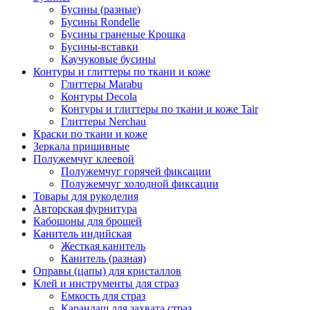
Бусины (разные)
Бусины Rondelle
Бусины граненые Крошка
Бусины-вставки
Каучуковые бусины
Контуры и глиттеры по ткани и коже
Глиттеры Marabu
Контуры Decola
Контуры и глиттеры по ткани и коже Tair
Глиттеры Nerchau
Краски по ткани и коже
Зеркала пришивные
Полужемчуг клеевой
Полужемчуг горячей фиксации
Полужемчуг холодной фиксации
Товары для рукоделия
Авторская фурнитура
Кабошоны для брошей
Канитель индийская
Жесткая канитель
Канитель (разная)
Оправы (цапы) для кристаллов
Клей и инструменты для страз
Емкость для страз
Карандаш для захвата страз