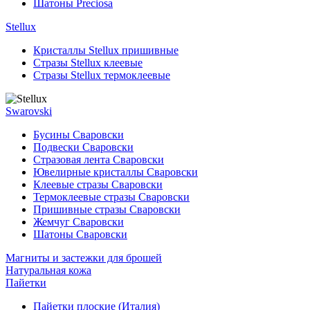
Шатоны Preciosa
Stellux
Кристаллы Stellux пришивные
Стразы Stellux клеевые
Стразы Stellux термоклеевые
Swarovski
Бусины Сваровски
Подвески Сваровски
Стразовая лента Сваровски
Ювелирные кристаллы Сваровски
Клеевые стразы Сваровски
Термоклеевые стразы Сваровски
Пришивные стразы Сваровски
Жемчуг Сваровски
Шатоны Сваровски
Магниты и застежки для брошей
Натуральная кожа
Пайетки
Пайетки плоские (Италия)