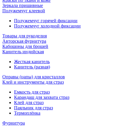
Краски по ткани и коже
Зеркала пришивные
Полужемчуг клеевой
Полужемчуг горячей фиксации
Полужемчуг холодной фиксации
Товары для рукоделия
Авторская фурнитура
Кабошоны для брошей
Канитель индийская
Жесткая канитель
Канитель (разная)
Оправы (цапы) для кристаллов
Клей и инструменты для страз
Емкость для страз
Карандаш для захвата страз
Клей для страз
Паяльник для страз
Термоплёнка
Фурнитура