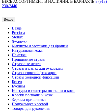
ВЕСЬ АССОРТИМЕНТ В НАЛИЧИИ,
В БАРНАУЛЕ
8 (913)
230-2440
Везде
Везде
Preciosa
Stellux
Swarovski
Магниты и застежки для брошей
Натуральная кожа
Пайетки
Пришивные стразы
Стразовые ленты
Стразы в цапах для рукоделия
Стразы горячей фиксации
Стразы холодной фиксации
Бисер
Бусины
Контуры и глиттеры по ткани и коже
Краски по ткани и коже
Зеркала пришивные
Полужемчуг клеевой
Товары для рукоделия