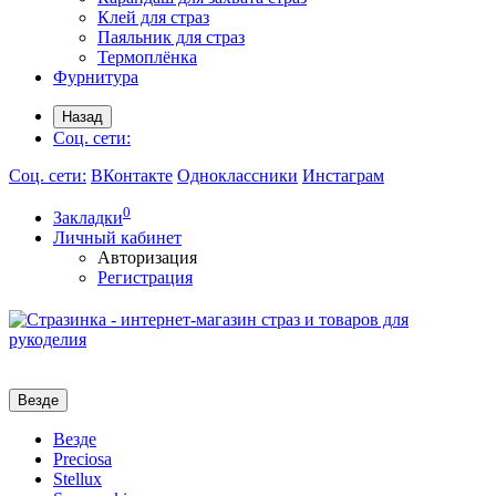
Клей для страз
Паяльник для страз
Термоплёнка
Фурнитура
Назад
Соц. сети:
Соц. сети:
ВКонтакте
Одноклассники
Инстаграм
0
Закладки
Личный кабинет
Авторизация
Регистрация
Везде
Везде
Preciosa
Stellux